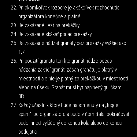
Pri akomkoľvek rozpore je akékoľvek rozhodnutie
organizátora konečné a platné
Je zakázané liezť na prekážky
Je zakázané skákať ponad prekážky
Je zakázané hádzať granáty cez prekážky vyššie ako
1,7
Pri použití granátu ten kto granát hádže počas
hádzania zakričí granát, zásah granátu je platný v
miestnosti ale nie-je platný za prekážkou v miestnosti
alebo na úseku. Granát musí byť naplnený guličkami
BB
Každý účastník ktorý bude napomenutý na „trigger
spam“ od organizátora a bude v ňom ďalej pokračovať
bude ihneď vylúčený do konca kola alebo do konca
podujatia