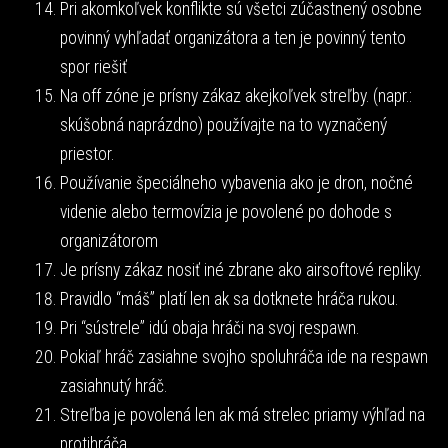
Pri akomkoľvek konflikte sú všetci zúčastnený osobne
povinný vyhľadať organizátora a ten je povinný tento
spor riešiť
Na off zóne je prísny zákaz akejkoľvek streľby. (napr.:
skúšobná naprázdno) používajte na to vyznačený
priestor.
Používanie špeciálneho vybavenia ako je dron, nočné
videnie alebo termovízia je povolené po dohode s
organizátorom
Je prísny zákaz nosiť iné zbrane ako airsoftové repliky.
Pravidlo “máš” platí len ak sa dotknete hráča rukou.
Pri “sústrele” idú obaja hráči na svoj respawn.
Pokiaľ hráč zasiahne svojho spoluhráča ide na respawn
zasiahnutý hráč.
Streľba je povolená len ak má strelec priamy výhľad na
protihráča.