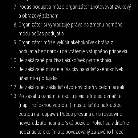
Počas podujatia môže organizátor zhotovovať zvukový
a obrazový záznam
Organizátor si vyhradzuje právo na zmenu herného
módu počas podujatia
Organizátor môže vylúčiť akéhokoľvek hráča z
podujatia bez nároku na vrátenie vstupného príspevku
Je zakázané používať akúkoľvek pyrotechniku
Je zakázané slovne a fyzicky napádať akéhokoľvek
účastníka podujatia
Je zakázané zakladať otvorený oheň v celom areáli.
Po zásahu oznámite okoliu a viditeľne sa označíte
(napr.: reflexnou vestou...) musíte ísť čo najkratšou
cestou na respawn. Počas presunu a na respawne
nevyzrádzate nepriateľské pozície. Pokiaľ sa viditeľne
neoznačíte okolím ste považovaný za živého hráča!