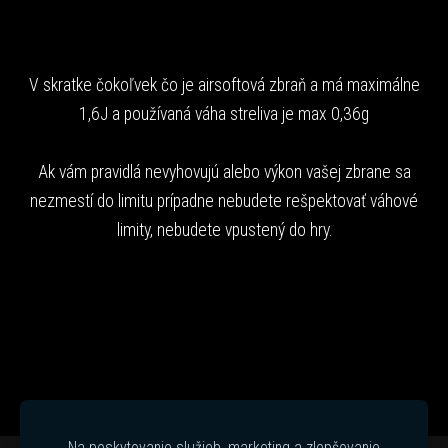
V skratke čokoľvek čo je airsoftová zbraň a má maximálne
1,6J a používaná váha streliva je max 0,36g
Ak vám pravidlá nevyhovujú alebo výkon vašej zbrane sa
nezmestí do limitu prípadne nebudete rešpektovať váhové
limity, nebudete vpustený do hry.
Na poskytovanie služieb, marketing a zlepšovanie