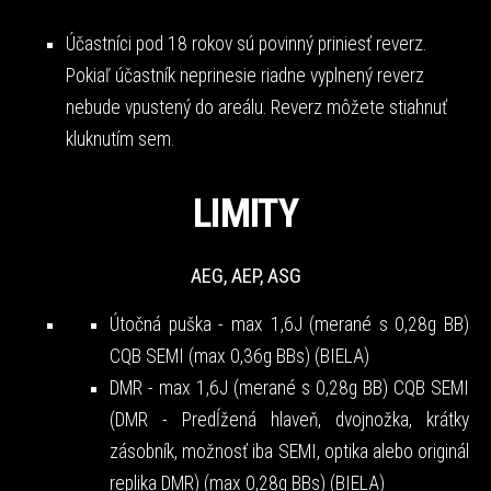
Účastníci pod 18 rokov sú povinný priniesť reverz.
Pokiaľ účastník neprinesie riadne vyplnený reverz
nebude vpustený do areálu. Reverz môžete stiahnuť
kluknutím
sem
.
LIMITY
AEG, AEP, ASG
Útočná puška - max 1,6J (merané s 0,28g BB)
CQB SEMI (max 0,36g BBs) (BIELA)
DMR - max 1,6J (merané s 0,28g BB) CQB SEMI
(DMR - Predĺžená hlaveň, dvojnožka, krátky
zásobník, možnosť iba SEMI, optika alebo originál
replika DMR) (max 0,28g BBs) (BIELA)