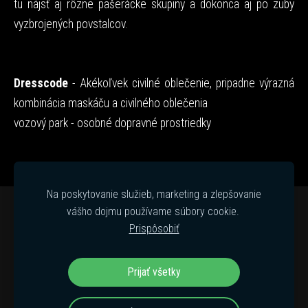
tu nájsť aj rôzne pašerácke skupiny a dokonca aj po zuby
vyzbrojených povstalcov.
Dresscode
- Akékoľvek civilné oblečenie, pripadne výrazná
kombinácia maskáču a civilného oblečenia
vozový park - osobné dopravné prostriedky
Na poskytovanie služieb, marketing a zlepšovanie
vášho dojmu používame súbory cookie.
SÚBORY COOKIE
Prispôsobiť
A.T.C. airsoft tím Slovakia
Prijať všetky