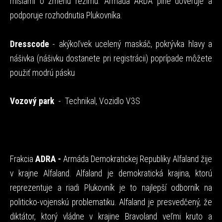
misiami o zmenu režimu. Armáda ARDA plne dôveruje a
podporuje rozhodnutia Plukovníka.
Dresscode
- akýkoľvek ucelený maskáč, pokrývka hlavy a
nášivka (nášivku dostanete pri registrácii) poprípade môžete
použiť modrú pásku
Vozový park
- Technikal, Vozidlo V3S
Frakcia
ADRA -
Armáda Demokratickej Republiky Alfaland žije
v krajne Alfaland. Alfaland je demokratická krajina, ktorú
reprezentuje a riadi Plukovník je to najlepší odborník na
politicko-vojenskú problematiku. Alfaland je presvedčený, že
diktátor, ktorý vládne v krajine Bravoland veľmi kruto a