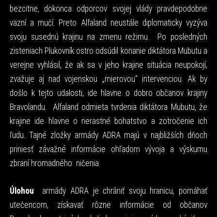
bezcitne, dokonca odporcov svojej vlády pravdepodobne
väzní a mučí. Preto Alfaland neustále diplomaticky vyzýva
svoju susednú krajinu na zmenu režimu. Po posledných
zisteniach Plukovník ostro odsúdil konanie diktátora Mubutu a
verejne vyhlásil, že ak sa v jeho krajine situácia neupokojí,
zvažuje aj nad vojenskou „mierovou“ intervenciou. Ak by
došlo k tejto udalosti, ide hlavne o dobro občanov krajiny
Bravolandu. Alfaland odmieta tvrdenia diktátora Mubutu, že
krajine ide hlavne o nerastné bohatstvo a zotročenie ich
ľudu. Tajné zložky armády ADRA majú v najbližších dňoch
priniesť závažné informácie ohľadom vývoja a výskumu
zbraní hromadného ničenia.
Úlohou
armády ADRA je chrániť svoju hranicu, pomáhať
utečencom, získavať rôzne informácie od občanov