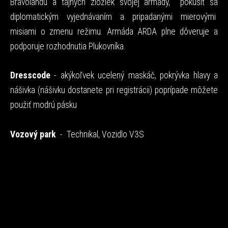
Bravolandu a tajných zložiek svojej armády, pokúsiť sa
diplomatickým vyjednávaním a pripadanými mierovými
misiami o zmenu režimu. Armáda ARDA plne dôveruje a
podporuje rozhodnutia Plukovníka.
Dresscode
- akýkoľvek ucelený maskáč, pokrývka hlavy a
nášivka (nášivku dostanete pri registrácii) poprípade môžete
použiť modrú pásku
Vozový park
- Technikal, Vozidlo V3S