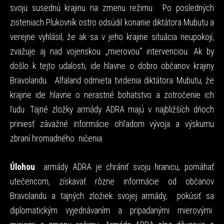
svoju susednú krajinu na zmenu režimu. Po posledných
zisteniach Plukovník ostro odsúdil konanie diktátora Mubutu a
verejne vyhlásil, že ak sa v jeho krajine situácia neupokojí,
zvažuje aj nad vojenskou „mierovou“ intervenciou. Ak by
došlo k tejto udalosti, ide hlavne o dobro občanov krajiny
Bravolandu. Alfaland odmieta tvrdenia diktátora Mubutu, že
krajine ide hlavne o nerastné bohatstvo a zotročenie ich
ľudu. Tajné zložky armády ADRA majú v najbližších dňoch
priniesť závažné informácie ohľadom vývoja a výskumu
zbraní hromadného ničenia.
Úlohou
armády ADRA je chrániť svoju hranicu, pomáhať
utečencom, získavať rôzne informácie od občanov
Bravolandu a tajných zložiek svojej armády, pokúsiť sa
diplomatickým vyjednávaním a pripadanými mierovými