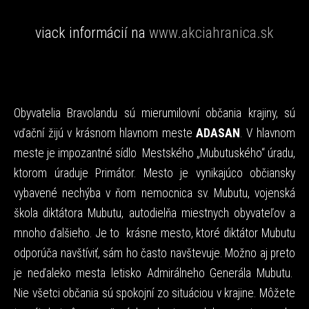
viack informácií na
www.akciahranica.sk
Obyvatelia Bravolandu sú mierumilovní občania krajiny, sú
vďační žijú v krásnom hlavnom meste
ADASAN
. V hlavnom
meste je impozantné sídlo Mestského „Mubutuského“ úradu,
ktorom úraduje Primátor. Mesto je vynikajúco občiansky
vybavené nechýba v ňom nemocnica sv. Mubutu, vojenská
škola diktátora Mubutu, autodielňa miestnych obyvateľov a
mnoho ďalšieho. Je to krásne mesto, ktoré diktátor Mubutu
odporúča navštíviť, sám ho často navštevuje. Možno aj preto
je neďaleko mesta letisko Admirálneho Generála Mubutu.
Nie všetci občania sú spokojní zo situáciou v krajine. Môžete