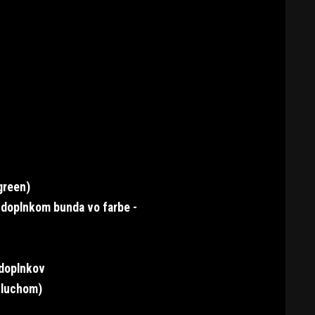
green)
 doplnkom bunda vo farbe -
 doplnkov
sluchom)