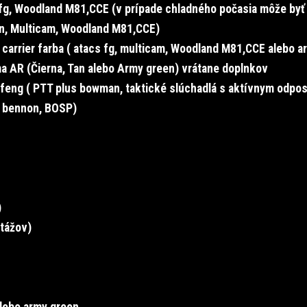
fg, Woodland M81,CCE
(v prípade chladného počasia môže byť
n, Multicam,
Woodland M81,CCE
)
 carrier farba ( atacs fg, multicam,
Woodland M81,CCE
alebo a
a AR (Čierna, Tan alebo Army green) vrátane doplnkov
feng ( PTT plus bowman, taktické slúchadlá s aktívnym odpo
, bennon, BOSP)
)
tážov)