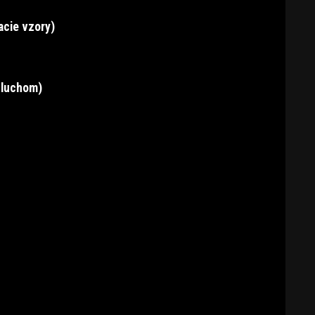
acie vzory)
sluchom)