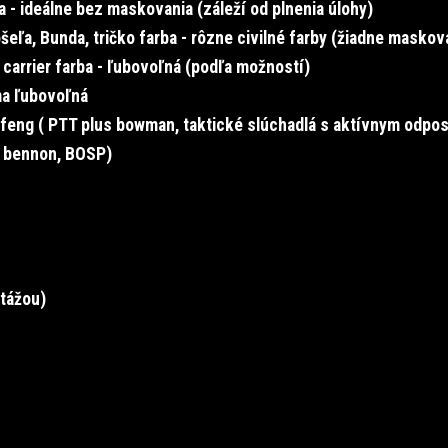
ba - ideálne bez maskovania (záleží od plnenia úlohy)
ošeľa, Bunda, tričko farba - rôzne civilné farby (žiadne maskov
 carrier farba - ľubovoľná (podľa možností)
ma ľubovoľná
feng ( PTT plus bowman, taktické slúchadlá s aktívnym odpo
, bennon, BOSP)
tážou)