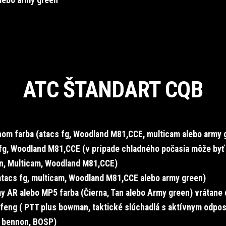
alebo army green
ATC ŠTANDART CQB
om farba (atacs fg,
Woodland M81,CCE,
multicam alebo army 
fg,
Woodland M81,CCE
(v prípade chladného počasia môže byť
n, Multicam,
Woodland M81,CCE
)
 atacs fg, multicam,
Woodland M81,CCE
alebo army green)
y AR alebo MP5 farba (Čierna, Tan alebo Army green) vrátane
feng ( PTT plus bowman, taktické slúchadlá s aktívnym odpo
, bennon, BOSP)