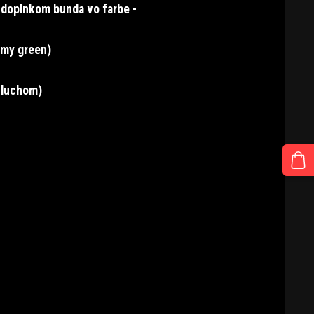
 doplnkom bunda vo farbe -
rmy green)
sluchom)