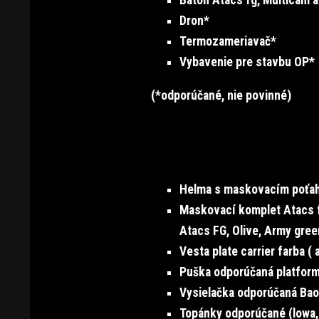
Batoh Atacs fg, Multicam 
Dron*
Termozameriavač*
Vybavenie pre stavbu OP*
(*odporúčané, nie povinné)
Helma s maskovacím poťah
Maskovací komplet Atacs 
Atacs FG, Olive, Army gree
Vesta plate carrier farba (
Puška odporúčaná platform
Vysielačka odporúčaná Bao
Topánky odporúčané (lowa