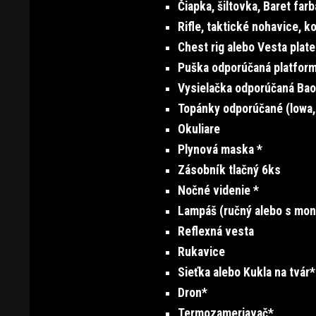
Čiapka, šiltovka, Baret far
Rifle, taktické nohavice, k
Chest rig alebo Vesta plate
Puška odporúčaná platfor
Vysielačka odporúčaná Bao
Topánky odporúčané (lowa
Okuliare
Plynová maska *
Zásobník tlačný 6ks
Nočné videnie *
Lampáš (ručný alebo s mon
Reflexná vesta
Rukavice
Sieťka alebo Kukla na tvár*
Dron*
Termozameriavač*