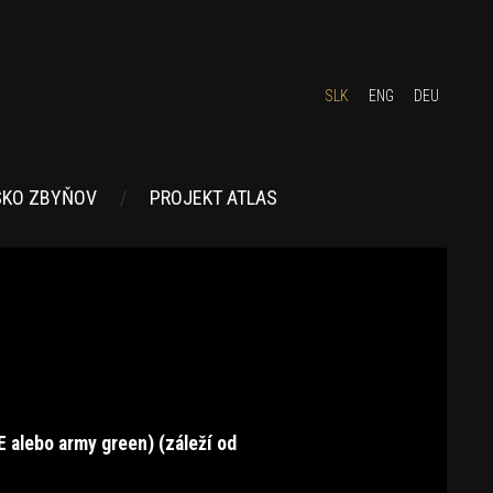
SLK
ENG
DEU
SKO ZBYŇOV
PROJEKT ATLAS
E
alebo army green) (záleží od